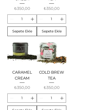
Fiyat
Fiyat
₺350,00
₺350,00
Sepete Ekle
Sepete Ekle
CARAMEL
COLD BREW
CREAM
TEA
Fiyat
Fiyat
₺350,00
₺350,00