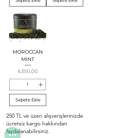
Sepete Ekle
Sepete Ekle
MOROCCAN
MINT
Fiyat
₺350,00
Sepete Ekle
250 TL ve üzeri alışverişlerinizde
ücretsiz kargo hakkından
faydalanabilirsiniz.