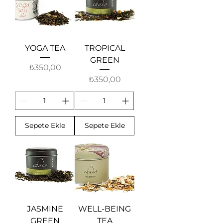
YOGA TEA
TROPICAL
GREEN
Fiyat
₺350,00
Fiyat
₺350,00
Sepete Ekle
Sepete Ekle
JASMINE
WELL-BEING
GREEN
TEA